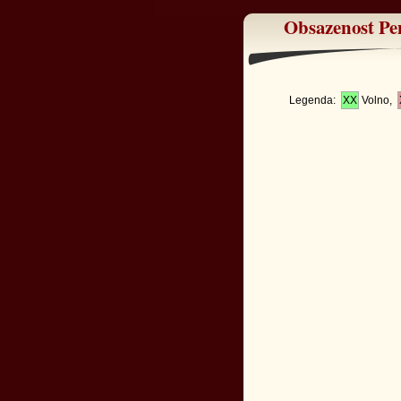
Obsazenost Pe
Legenda:
XX
Volno,