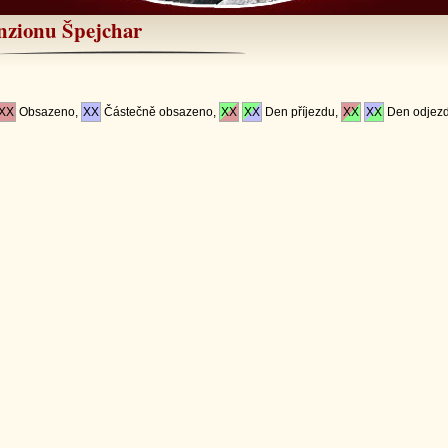
nzionu Špejchar
XX
Obsazeno,
XX
Částečně obsazeno,
XX
XX
Den příjezdu,
XX
XX
Den odjez