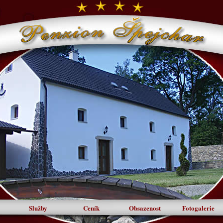
Služby
Ceník
Obsazenost
Fotogalerie