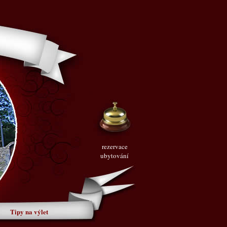
rezervace
ubytování
Tipy na výlet